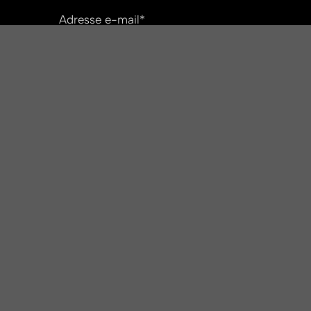
Adresse e-mail*
Société*
N° de tel.
Lieu et date de l'évènement
Votre message*